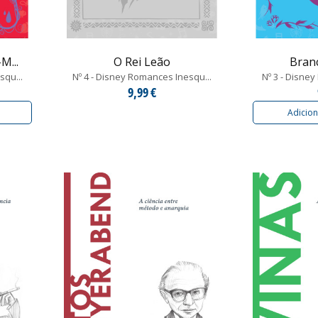
M...
O Rei Leão
Bran
squ...
Nº 4 - Disney Romances Inesqu...
Nº 3 - Disne
9,99 €
Adicion