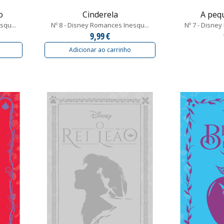
o
Cinderela
A peq
squ...
Nº 8 - Disney Romances Inesqu...
Nº 7 - Disne
9,99 €
Adicionar ao carrinho