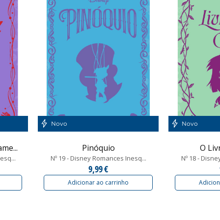
Novo
Novo
me...
Pinóquio
O Liv
esq...
Nº 19 - Disney Romances Inesq...
Nº 18 - Disn
9,99 €
Adicionar ao carrinho
Adicion