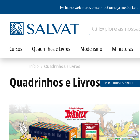
Exclusivo web
Títulos em atraso
Conheça-nos
Contato
Cursos
Quadrinhos e Livros
Modelismo
Miniaturas
Início
Quadrinhos e Livros
Quadrinhos e Livros
VER TODOS OS ARTIGOS